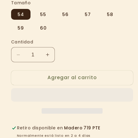
Tamaño
54
55
56
57
58
59
60
Cantidad
Reducir
Aumentar
cantidad
cantidad
para
para
Agregar al carrito
MEZQUITE
MEZQUITE
500X
500X
SHANTUNG
SHANTUNG
NATURAL
NATURAL
Retiro disponible en
Madero 719 PTE
Normalmente está listo en 2 a 4 días