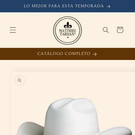
Ir
directamente
LO MEJOR PARA ESTA TEMPORADA
al contenido
Carrito
CATÁLOGO COMPLETO
Ir
directamente
a la
información
del producto