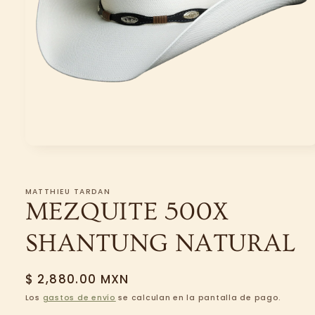
Abrir
elemento
multimedia
1
en
MATTHIEU TARDAN
una
MEZQUITE 500X
ventana
modal
SHANTUNG NATURAL
Precio
$ 2,880.00 MXN
habitual
Los
gastos de envío
se calculan en la pantalla de pago.